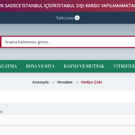
K SADECE İSTANBUL İÇİDİR:İSTABUL DIŞI KARGO YAPILMAMAKTAD
Türk Lirası
TL
INLATMA
BOYA VE SIVA
BANYO VE MUTFAK
VİTRİFİYE
Anasayfa
Hesabım
Hediye Çeki
ir.