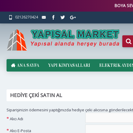
BOYA SEV
02126270424
ANA SAYFA
YAPI KİMYASALLARI
ELEKTRİK AYD
HEDIYE ÇEKI SATIN AL
Siparişinizin ödemesini yaptığınızda hediye çeki alıcısına gönderilecekt
Alıcı Adı
Alıcı E-Posta