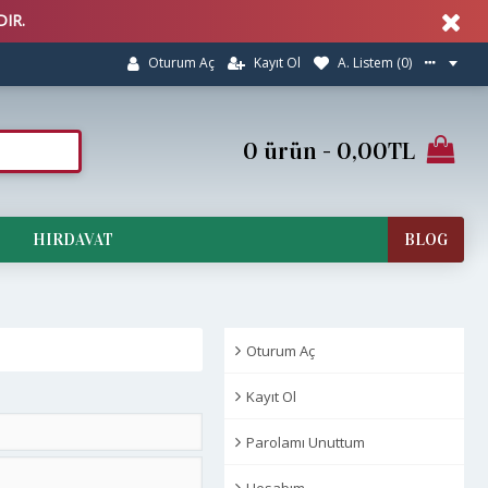
IR.
Kayıt Ol
A. Listem (
0
)
Oturum Aç
0 ürün - 0,00TL
HIRDAVAT
BLOG
Oturum Aç
Kayıt Ol
Parolamı Unuttum
Hesabım