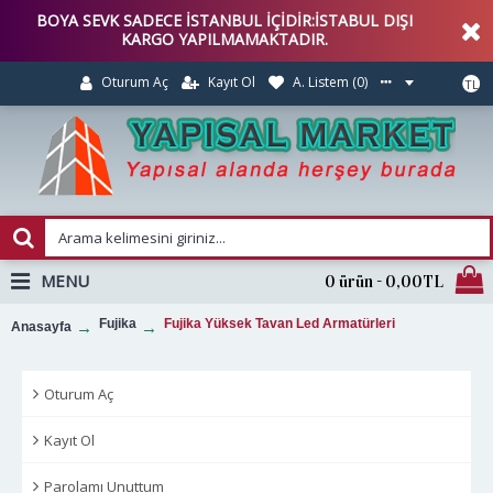
BOYA SEVK SADECE İSTANBUL İÇİDİR:İSTABUL DIŞI
KARGO YAPILMAMAKTADIR.
Kayıt Ol
A. Listem (
0
)
Oturum Aç
TL
MENU
0 ürün - 0,00TL
Fujika
Fujika Yüksek Tavan Led Armatürleri
Anasayfa
Oturum Aç
Kayıt Ol
Parolamı Unuttum