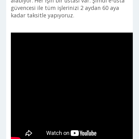
alabiyor. Her işin bir ustası var. Şimdi e-usta
güvencesi ile tüm işlerinizi 2 aydan 60 aya
kadar taksitle yapıyoruz.