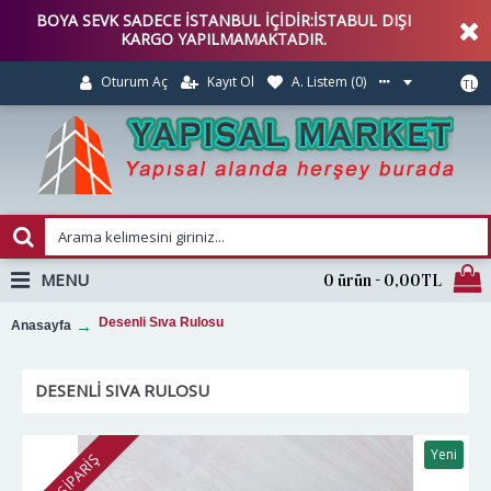
BOYA SEVK SADECE İSTANBUL İÇİDİR:İSTABUL DIŞI
KARGO YAPILMAMAKTADIR.
Kayıt Ol
A. Listem (
0
)
Oturum Aç
TL
MENU
0 ürün - 0,00TL
Desenli Sıva Rulosu
Anasayfa
DESENLI SIVA RULOSU
Yeni
ÖN SIPARIŞ